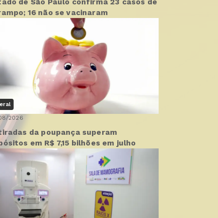
tado de São Paulo confirma 23 casos de
rampo; 16 não se vacinaram
eral
08/2026
tiradas da poupança superam
pósitos em R$ 7,15 bilhões em julho