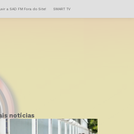
uvir a SAD FM Fora do Site!
SMART TV
is notícias