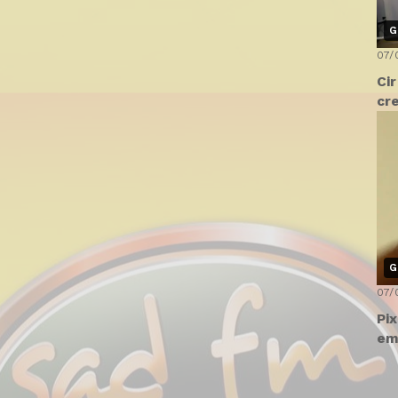
G
07/
Ci
cr
G
07/
Pi
em