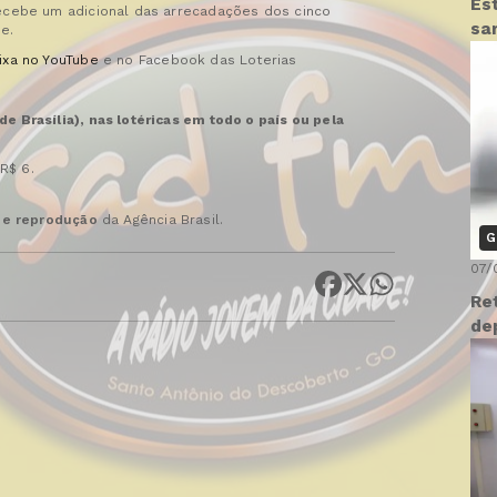
Es
recebe um adicional das arrecadações dos cinco
sa
e.
ixa no YouTube
e no Facebook das Loterias
e Brasília), nas lotéricas em todo o país ou pela
R$ 6.
 de reprodução
da Agência Brasil.
G
07/
Re
de