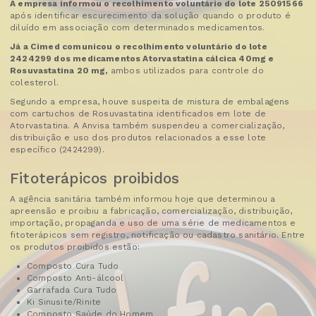
A empresa informou o recolhimento voluntário do lote 25091566
após identificar escurecimento da solução quando o produto é
diluído em associação com determinados medicamentos.
Já a Cimed comunicou o recolhimento voluntário do lote
2424299 dos medicamentos Atorvastatina cálcica 40mg e
Rosuvastatina 20 mg,
ambos utilizados para controle do
colesterol.
Segundo a empresa, houve suspeita de mistura de embalagens
com cartuchos de Rosuvastatina identificados em lote de
Atorvastatina. A Anvisa também suspendeu a comercialização,
distribuição e uso dos produtos relacionados a esse lote
específico (2424299).
Fitoterápicos proibidos
A agência sanitária também informou hoje que determinou a
apreensão e proibiu a fabricação, comercialização, distribuição,
importação, propaganda e uso de uma série de medicamentos e
fitoterápicos sem registro, notificação ou cadastro sanitário. Entre
os produtos proibidos estão:
Composto Cura Tudo
Composto Anti-álcool
Garrafada Cura Tudo
Ki Sinusite/Rinite
Composto Saúde do Homem